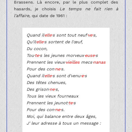
Brassens. Là encore, par le plus complet des
hasards, je choisis
Le temps ne fait rien à
l'affaire
, qui date de 1961 :
Quand il
·elle·
s sont tout neuf
·ve·
s,
Qu'il
·elle·
s sortent de l'œuf,
Du cocon,
Tou
·te·
s les jeunes morveux
·euse·
s
Prennent les vieux
·vieilles
mecs
·nanas
Pour des con
·ne·
s.
Quand il
·elle·
s sont d'venu
·e·
s
Des têtes chenues,
Des grison
·ne·
s,
Tous les vieux fourneaux
Prennent les jeunot
·te·
s
Pour des con
·ne·
s.
Moi, qui balance entre deux âges,
J' leur adresse à tous un message :