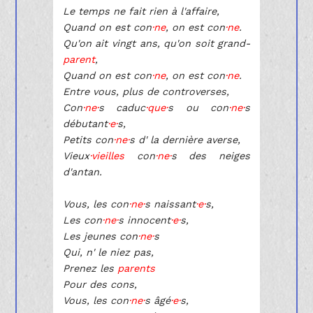
Le temps ne fait rien à l'affaire,
Quand on est con
·ne
, on est con
·ne
.
Qu'on ait vingt ans, qu'on soit grand-
parent
,
Quand on est con
·ne
, on est con
·ne
.
Entre vous, plus de controverses,
Con
·ne·
s caduc
·que·
s ou con
·ne·
s
débutant
·e·
s,
Petits con
·ne·
s d' la dernière averse,
Vieux
·vieilles
con
·ne·
s des neiges
d'antan.
Vous, les con
·ne·
s naissant
·e·
s,
Les con
·ne·
s innocent
·e·
s,
Les jeunes con
·ne·
s
Qui, n' le niez pas,
Prenez les
parents
Pour des cons,
Vous, les con
·ne·
s âgé
·e·
s,