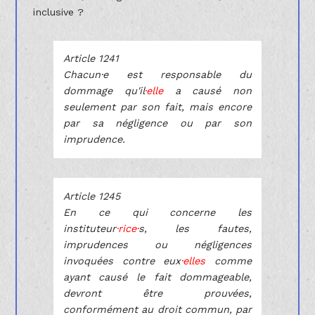
inclusive ?
Article 1241
Chacun·e est responsable du
dommage qu'il
·elle
a causé non
seulement par son fait, mais encore
par sa négligence ou par son
imprudence.
Article 1245
En ce qui concerne les
instituteur
·rice·
s, les fautes,
imprudences ou négligences
invoquées contre eux
·elles
comme
ayant causé le fait dommageable,
devront être prouvées,
conformément au droit commun, par