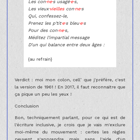
Les con
·ne·
s usagé
·e·
s,
Les vieux
·vieilles
con
·ne·
s
Qui, confessez-le,
Prenez les p'tit
·e·
s bleu
·e·
s
Pour des con
·ne·
s,
Méditez l'impartial message
D'un qui balance entre deux âges :
{au refrain}
Verdict : moi mon colon, cell’ que j'préfère, c'est
la version de 1961 ! En 2017, il faut reconnaitre que
ça pique un peu les yeux !
Conclusion
Bon, techniquement parlant, pour ce qui est de
l'écriture inclusive, je crois que je vais m'exclure
moi-même du mouvement : certes les règles
peuvent s'apprendre mais sans l'aide d'un