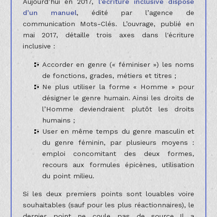
Aujourd’hui en 2017,
l’écriture inclusive dispose
d’un manuel
, édité par l’agence de
communication Mots-Clés. L’ouvrage, publié en
mai 2017, détaille trois axes dans l'écriture
inclusive :
Accorder en genre (« féminiser ») les noms
de fonctions, grades, métiers et titres ;
Ne plus utiliser la forme « Homme » pour
désigner le genre humain. Ainsi les droits de
l’Homme deviendraient plutôt les droits
humains ;
User en même temps du genre masculin et
du genre féminin, par plusieurs moyens :
emploi concomitant des deux formes,
recours aux formules épicènes, utilisation
du point milieu.
Si les deux premiers points sont louables voire
souhaitables (sauf pour les plus réactionnaires), le
dernier point ne coule pas de source…Il a