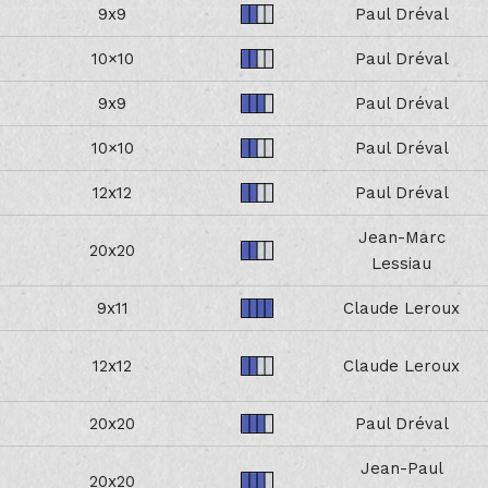
9x9
Paul Dréval
10×10
Paul Dréval
9x9
Paul Dréval
10×10
Paul Dréval
12x12
Paul Dréval
Jean-Marc
20x20
Lessiau
9x11
Claude Leroux
12x12
Claude Leroux
20x20
Paul Dréval
Jean-Paul
20x20