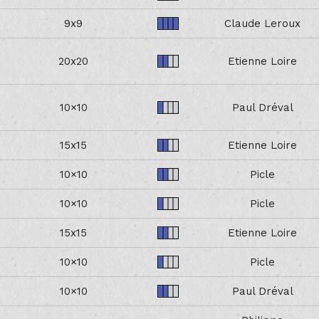
9x9
Claude Leroux
20x20
Etienne Loire
10×10
Paul Dréval
15x15
Etienne Loire
10×10
Picle
10×10
Picle
15x15
Etienne Loire
10×10
Picle
10×10
Paul Dréval