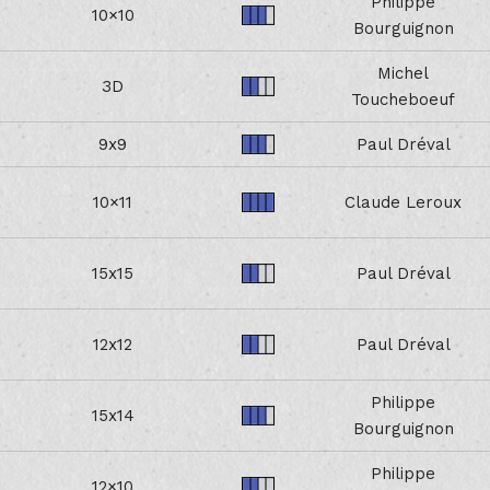
Philippe
10×10
Bourguignon
Michel
3D
Toucheboeuf
9x9
Paul Dréval
10×11
Claude Leroux
15x15
Paul Dréval
12x12
Paul Dréval
Philippe
15x14
Bourguignon
Philippe
12×10