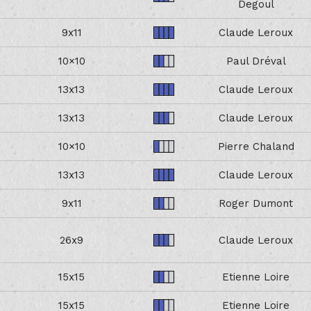
Degoul
9x11
Claude Leroux
10×10
Paul Dréval
13x13
Claude Leroux
13x13
Claude Leroux
10×10
Pierre Chaland
13x13
Claude Leroux
9x11
Roger Dumont
26x9
Claude Leroux
15x15
Etienne Loire
15x15
Etienne Loire