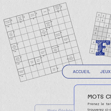
ACCUEIL
JEUX
MOTS C
Prenez le te
trouverez ci-
Mots fléchés