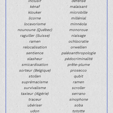
inclusif
défense
kénaf
malaisant
klouker
microbille
licorne
millénial
locavorisme
minnéola
nounoune (Québec)
monoroue
raguiller (Suisse)
niaisage
ramen
ochlocratie
relocalisation
orwellien
sentience
paléoanthropologie
slasheur
pédocriminalité
smicardisation
prête-plume
sorteur (Belgique)
prosecco
stollen
qubit
suprémacisme
ramen
survivalisme
scroller
taxieur (Algérie)
serrano
traceur
sinophone
ubériser
soba
udon
tototte