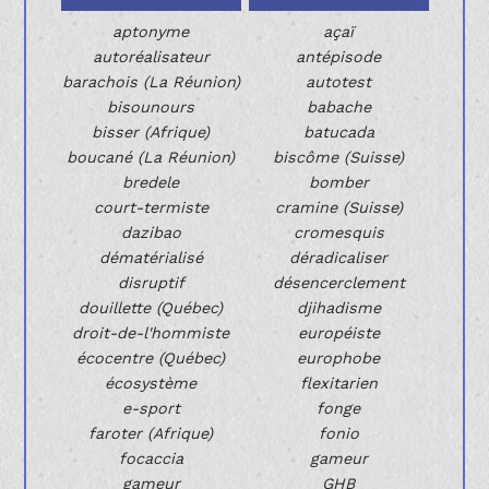
aptonyme
açaï
autoréalisateur
antépisode
barachois (La Réunion)
autotest
bisounours
babache
bisser (Afrique)
batucada
boucané (La Réunion)
biscôme (Suisse)
bredele
bomber
court-termiste
cramine (Suisse)
dazibao
cromesquis
dématérialisé
déradicaliser
disruptif
désencerclement
douillette (Québec)
djihadisme
droit-de-l'hommiste
européiste
écocentre (Québec)
europhobe
écosystème
flexitarien
e-sport
fonge
faroter (Afrique)
fonio
focaccia
gameur
gameur
GHB