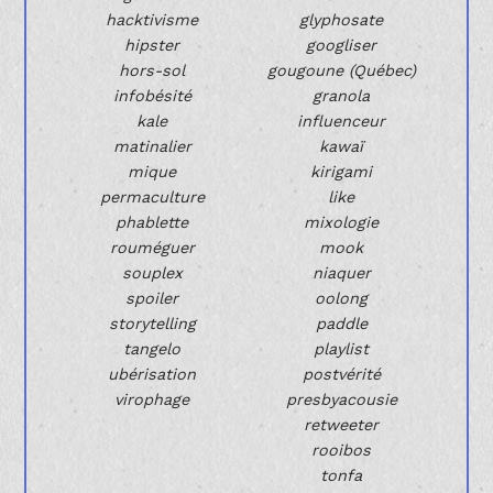
hacktivisme
glyphosate
hipster
googliser
hors-sol
gougoune (Québec)
infobésité
granola
kale
influenceur
matinalier
kawaï
mique
kirigami
permaculture
like
phablette
mixologie
rouméguer
mook
souplex
niaquer
spoiler
oolong
storytelling
paddle
tangelo
playlist
ubérisation
postvérité
virophage
presbyacousie
retweeter
rooibos
tonfa